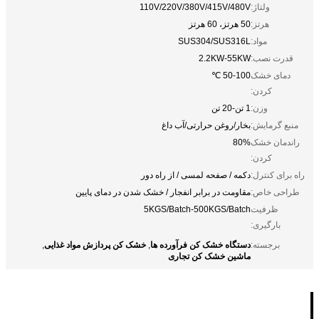
ولتاژ:
110V/220V/380V/415V/480V
هرتز:
50 هرتز، 60 هرتز
مواد:
SUS304/SUS316L
قدرت نصب:
2.2KW-55KW
دمای خشک
50-100 ℃
کردن:
وزن:
1 تن-20 تن
منبع گرمایش:
بخار/روغن حرارتی/آب داغ
راندمان خشک
80%
کردن:
راه برای کنترل:
دکمه / صفحه لمسی / از راه دور
طراحی خاص:
مقاومت در برابر انفجار / خشک شدن در دمای پایین
ظرفیت
5KGS/Batch-500KGS/Batch
بارگیری:
دستگاه خشک کن فرآورده ها
خشک کن پردازش مواد غذایی
برجسته:
,
,
ماشین خشک کن تجاری