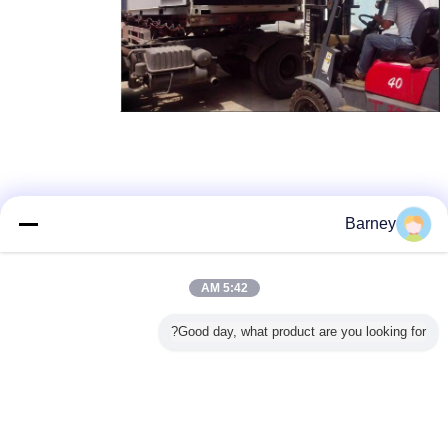
Barney
خشک کن سینی صنعتی ، دستگاه خشک کن سینی
برچسب ها:
,
دستگاه خشک کن فرآورده ها
خشک کن پردازش مواد غذایی
,
5:42 AM
بهترين قيمت رو براي
Good day, what product are you looking for?
ماشین خشک کن تجاری گردش هوا گرم
144تراژ خشک کن اجاق غذا و میوه
فرآوری خشک کن ظرفیت بزرگ
ادامه هید