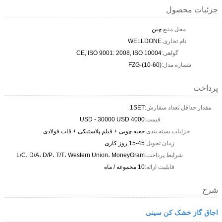
جزئیات محصول
محل منبع:
چین
نام تجاری:
WELLDONE
گواهی:
CE, ISO 9001: 2008, ISO 10004
شماره مدل:
FZG-(10-60)
پرداخت
مقدار حداقل تعداد سفارش:
1SET
قیمت:
4000 USD - 30000 USD
جزئیات بسته بندی:
جعبه چوبی + فیلم پلاستیکی + قاب فولادی
زمان تحویل:
15-45 روز کاری
شرایط پرداخت:
L/C، D/A، D/P، T/T، Western Union، MoneyGram
قابلیت ارائه:
10 مجموعه / ماه
شرح
اجاق گاز خشک کن سینی