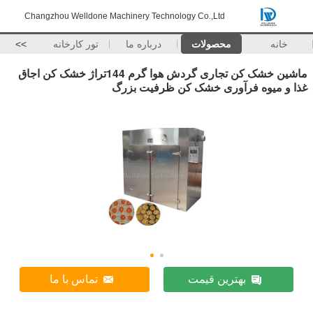
Changzhou Welldone Machinery Technology Co.,Ltd
خانه
محصولات
درباره ما
تور کارخانه
>>
ماشین خشک کن تجاری گردش هوا گرم 144تراژ خشک کن اجاق
غذا و میوه فرآوری خشک کن ظرفیت بزرگ
بهترین قیمت
تماس با ما