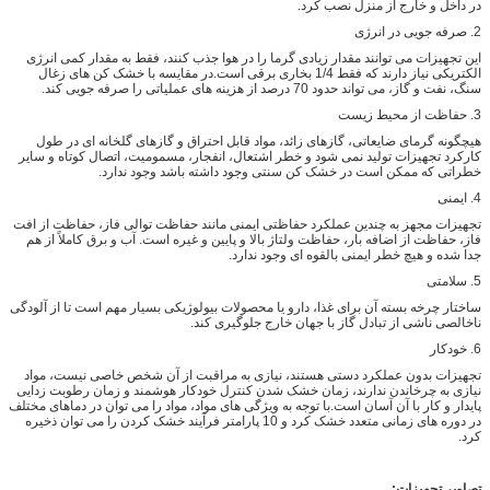
در داخل و خارج از منزل نصب کرد.
2. صرفه جویی در انرژی
این تجهیزات می توانند مقدار زیادی گرما را در هوا جذب کنند، فقط به مقدار کمی انرژی
الکتریکی نیاز دارند که فقط 1/4 بخاری برقی است.در مقایسه با خشک کن های زغال
سنگ، نفت و گاز، می تواند حدود 70 درصد از هزینه های عملیاتی را صرفه جویی کند.
3. حفاظت از محیط زیست
هیچگونه گرمای ضایعاتی، گازهای زائد، مواد قابل احتراق و گازهای گلخانه ای در طول
کارکرد تجهیزات تولید نمی شود و خطر اشتعال، انفجار، مسمومیت، اتصال کوتاه و سایر
خطراتی که ممکن است در خشک کن سنتی وجود داشته باشد وجود ندارد.
4. ایمنی
تجهیزات مجهز به چندین عملکرد حفاظتی ایمنی مانند حفاظت توالی فاز، حفاظت از افت
فاز، حفاظت از اضافه بار، حفاظت ولتاژ بالا و پایین و غیره است. آب و برق کاملاً از هم
جدا شده و هیچ خطر ایمنی بالقوه ای وجود ندارد.
5. سلامتی
ساختار چرخه بسته آن برای غذا، دارو یا محصولات بیولوژیکی بسیار مهم است تا از آلودگی
ناخالصی ناشی از تبادل گاز با جهان خارج جلوگیری کند.
6. خودکار
تجهیزات بدون عملکرد دستی هستند، نیازی به مراقبت از آن شخص خاصی نیست، مواد
نیازی به چرخاندن ندارند، زمان خشک شدن کنترل خودکار هوشمند و زمان رطوبت زدایی
پایدار و کار با آن آسان است.با توجه به ویژگی های مواد، مواد را می توان در دماهای مختلف
در دوره های زمانی متعدد خشک کرد و 10 پارامتر فرآیند خشک کردن را می توان ذخیره
کرد.
تصاویر تجهیزات: