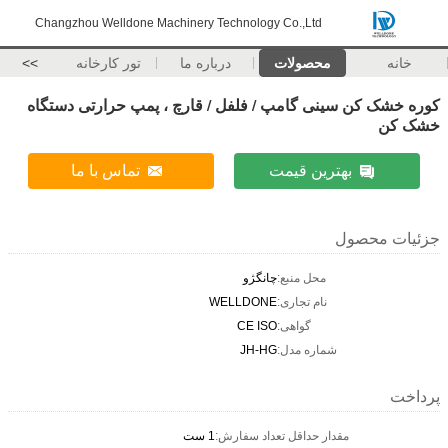
Changzhou Welldone Machinery Technology Co.,Ltd
خانه
محصولات
درباره ما
تور کارخانه
>>
کوره خشک کن سینی گامپ / فلفل / قارچ ، پمپ حرارتی دستگاه
خشک کن
بهترین قیمت
تماس با ما
جزئیات محصول
محل منبع:
چانگژو
نام تجاری:
WELLDONE
گواهی:
CE ISO
شماره مدل:
JH-HG
پرداخت
مقدار حداقل تعداد سفارش:
1 ست