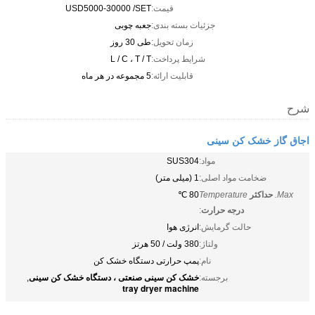
قیمت:
USD5000-30000 /SET
جزئیات بسته بندی:
جعبه چوبی
زمان تحویل:
طی 30 روز
شرایط پرداخت:
L / C ، T / T
قابلیت ارائه:
5 مجموعه در هر ماه
شرح
اجاق گاز خشک کن سینی
مواد:
SUS304
ضخامت مواد اصلی:
1 (میلی متر)
Max.
حداکثر
Temperature
80 ℃
درجه حرارت
:
حالت گرمایش:
انرژی هوا
ولتاژ:
380 ولت / 50 هرتز
نام:
پمپ حرارتی دستگاه خشک کن
خشک کن سینی صنعتی ، دستگاه خشک کن سینی
برجسته:
,
tray dryer machine