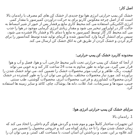
اصل کار:
خشک کن پمپ حرارتی انرژی هوا نوع جدیدی از خشک کن های کم مصرف با راندمان بالا
است که از اصل چرخه معکوس کارنو برای به حرکت درآوردن کمپرسور با مقدار کمی
انرژی الکتریکی استفاده می کند.محیط کاری مایع پرفشار پس از عبور از شیر انبساط به
حالت گاز در اواپراتور تبخیر می شود و مقدار زیادی انرژی گرمایی موجود در هوا را جذب
می کند.محیط کار گاز توسط کمپرسور به مایع با دمای بالا و فشار بالا فشرده می شود،
سپس برای انتشار گرما وارد کندانسور شده و گرمای تولید شده توسط کندانسور را برای
گرم کردن و خشک کردن از طریق فن به اتاق خشک کن ارسال می کند.
محدوده کاربرد خشک کن پمپ حرارتی:
از آنجا که خشک کن پمپ حرارتی تحت تأثیر محیط خارجی، آب و هوا، فصل و آب و هوا
قرار نمی گیرد، می تواند به طور مداوم به مدت 24 ساعت کار کند و به خوبی می تواند
کیفیت، رنگ، ظاهر و ترکیب موثر محصولات خشک را تضمین کند، می تواند خشک شدن را
برآورده کند. مورد نیاز محصولات مختلف، بنابراین می توان آن را به طور گسترده در خشک
کردن محصولات کشاورزی و فرعی، محصولات آبزی، محصولات گوشتی، طب سنتی
چینی، میوه ها و سبزیجات، غذا، غلات، دانه ها، پوشاک، چای، کاغذ و سایر زمینه ها استفاده
کرد.
مزایای خشک کن پمپ حرارتی انرژی هوا:
1. راندمان بالا
این تجهیزات ساختار کاملاً مهر و موم شده و گردش هوای گرم داخلی را اتخاذ می کند که
زمان خشک شدن مواد را تا حد زیادی کوتاه می کند و خروجی محصول را تضمین می
کند.علاوه بر این، نصب و برداشتن آن آسان است، با مساحت کف کمتر، و می توان آن را