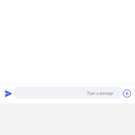
---- گارانتی کیفیت به مدت دو سال پس از فروش
بسته بندی و تحویل
گپ
درخواست نقل
قول
خشک کن سینی صنعتی ، دستگاه خشک کن سینی
برچسب ها:
,
electric drying oven
tray dryer machine
,
Photo
بهترين قيمت رو براي