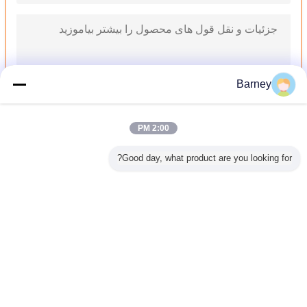
Barney
2:00 PM
کوره خشک کردن سینی مربع برای دسته ای از میوه / شیرین کن - ظرفیت بارگیری 00
Good day, what product are you looking for?
اجاق گاز خشک کن اجباری SUS304 ، دستگاه تمیز کردن میوه راحت و تمیز
مقاومت در برابر انفجار اجاق گاز / زغال چوب / سینی گوشت
دستگاه کوره / خشک کردن اجاق گاز خشک کن ثابت
بخار خشک کن بخاری گرم بخار برای صنایع غذایی / شیمیایی / دارویی
تغییر زبان
اجاق گاز اجاق گاز اجباری
Persian
بخاری خشک کن بزرگ ، صرفه جویی در مصرف انرژی سینی خشک کن مد
اجاق گاز / اجاق گاز برای خشک کردن ماهی (صرفه جویی در مصرف انرژی 