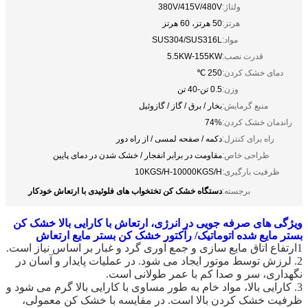
ولتاژ:
380V/415V/480V
هرتز:
50 هرتز، 60 هرتز
مواد:
SUS304/SUS316L
قدرت نصب:
5.5KW-155KW
دمای خشک کردن:
250 ℃
وزن:
0.5 تن-40 تن
منبع گرمایش:
بخار / برق / گاز / گازوئیل
راندمان خشک کردن:
74%
راه برای کنترل:
دکمه / صفحه لمسی / از راه دور
طراحی خاص:
مقاومت در برابر انفجار / خشک شدن در دمای پایین
ظرفیت بارگیری:
10KGS/H-10000KGS/H
دستگاه خشک کن تختخواب های فلوئیدی با ارتعاش خودکار
برجسته:
ویژگی های صرفه جویی در انرژی، ارتعاش با کارایی بالا خشک کن
بستر مایع شده اتوماتیک/ رآکتور خشک کن بستر مایع ارتعاش
1ارتفاع اتاق مایع سازی و جمع آوری گرد و غبار بر اساس نیاز است.
2. لرزش توسط موتور ایجاد می شود. در عملیات پایدار و آسان در
نگهداری، سر و صدا کم با عمر طولانی است.
3. کارایی بالا، مواد خام به طور مساوی با کارایی بالا گرم می شود و
ظرفیت خشک کردن بالا است. در مقایسه با خشک کن معمولی،