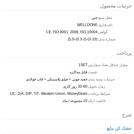
جزئیات محصول
محل منبع:
چین
نام تجاری:
WELLDONE
گواهی:
CE, ISO 9001: 2008, ISO 10004
شماره مدل:
ZLG-(0.3-2)-(3-10)
پرداخت
مقدار حداقل تعداد سفارش:
1SET
قیمت:
قابل مذاکره
جزئیات بسته بندی:
جعبه چوبی + فیلم پلاستیکی + قاب فولادی
زمان تحویل:
30-60 روز کاری
شرایط پرداخت:
L/C، D/A، D/P، T/T، Western Union، MoneyGram
قابلیت ارائه:
10 مجموعه / ماه
شرح
خشک کن مایع