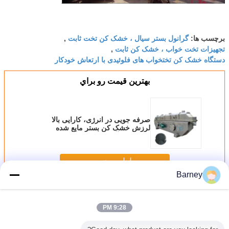
گرانول بستر سیال ، خشک کن تخت ثابت
برچسب ها:
,
تجهیزات تخت خواب ، خشک کن ثابت
,
دستگاه خشک کن تختخواب های فلوئیدی با ارتعاش خودکار
بهترين قيمت رو براي
صرفه جویی در انرژی، کارایی بالا
لرزش خشک کن بستر مایع شده
اتوماتیک/ رآکتور خشک کن بستر مایع
لرزش
ادامه هید
Barney
خشک کن مایع
بیش
9:28 PM