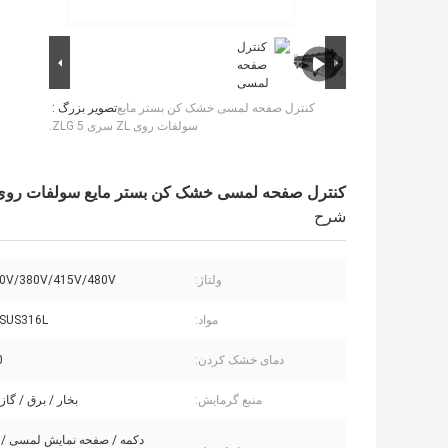
کنترل صفحه لمسی خشک کن بستر مایع
تصویر بزرگ :
سولفات روی ZL سری ZLG 5.
کنترل صفحه لمسی خشک کن بستر مایع سولفات روی ZL سری ZLG 5
شرح
ولتاژ:
0V/380V/415V/480V
مواد:
SUS316L
دمای خشک کردن:
℃
منبع گرمایش:
بخار / برق / گاز
دکمه / صفحه نمایش لمسی / از