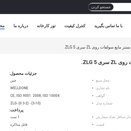
جستجو کردن
با ما تماس بگیرید
کنترل کیفیت
تور کارخانه
درباره ما
مح
 سولفات روی ZL سری ZLG 5.
ZLG 5.
جزئیات محصول:
محل منبع:
چین
نام تجاری:
WELLDONE
گواهی:
CE, ISO 9001: 2008, ISO 10004
شماره مدل:
ZLG- (0.3-2) - (3-10)
پرداخت:
دار حداقل تعداد سفارش:
1 ست
قیمت:
قابل مذاکره