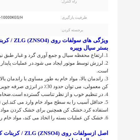
راه کنترل:
ظرفیت بارگیری:
-10000KGS/H
برجسته کردن:
بستر سیال ویبره
1. ارتفاع محفظه سیال و جمع آوری گرد و غبار طبق نیاز است.
2. لرزش توسط موتور ایجاد می شود.در عملیات پایدار
است.
3. راندمان بالا، مواد خام به طور مساوی با راندما
کن معمولی، می توان حدود 30٪ در انرژی صرفه جویی کرد.
4. در تنظیم خوب و از نظر تناسب گسترده است.ضخامت مواد خام، سرعت حرکت و دامنه قابل تنظیم است.
5. حداقل آسیب را به سطح مواد خام وارد می کند.این
استفاده کرد.خشک کن همچنین برای خشک کردن مواد 
6. خشک کن عملیات بسته را اتخاذ می کند، مواد خام را از آلودگی متقابل محافظت می کند، در تولید مداوم است
اصل از