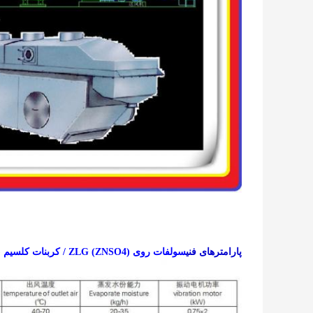
پارامترهای فنی
سولفات روی ZLG (ZNSO4) / کربنات کلسیم (CACO3) خشک کن بستر سیال ویبره / خشک کن بستر سیال ارتعاشی