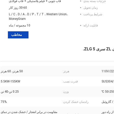
جزئیات بسته بندی:
قاب چوبی + فیلم پلاستیکی + قاب فولادی
زمان تحویل:
30-60 روز کار
شرایط پرداخت:
L / C ، D / A ، D / P ، T / T ، Western Union،
MoneyGram
قابلیت ارائه:
10 مجموعه / ماه
مخاطب
.
110V/22
هرتز:
50 هرتز، 60 هرتز
SUS304/
قدرت نصب:
5.5KW-155KW
50-250 
وزن:
0.25 تن-40 تن
 / گازوئیل
راندمان خشک کردن:
75%
 راه دور
مقاومت در برابر انفجار / خشک شدن در دمای