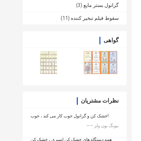
گرانول بستر مایع
(3)
سقوط فیلم تبخیر کننده
(11)
گواهی
نظرات مشتریان
خشک کن و گرانول خوب کار می کند ، خوب!
—— بیونگ یون ولز
همه دستگاه های خشک کن اسپری ، خشک کن