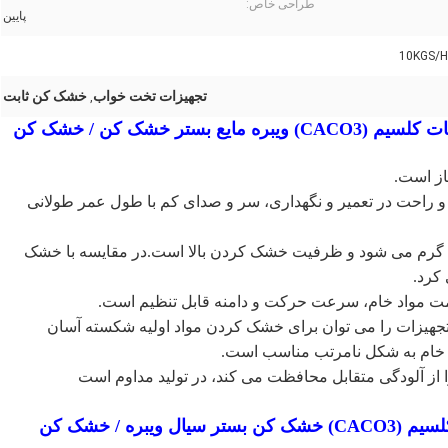
طراحی خاص:
پایین
10KGS/H
تجهیزات تخت خواب
خشک کن ثابت
,
ویژگی های سولفات روی ZLG (ZNSO4) / کربنات کلسیم (CACO3) ویبره مایع بستر خشک کن / خشک کن
 و راحت در تعمیر و نگهداری، سر و صدای کم با طول عمر طولانی
ن بالا گرم می شود و ظرفیت خشک کردن بالا است.در مقایسه با خشک
 تجهیزات را می توان برای خشک کردن مواد اولیه شکسته آسان
خام به شکل نامرتب مناسب است.
سولفات روی ZLG (ZNSO4) / کربنات کلسیم (CACO3) خشک کن بستر سیال ویبره / خشک کن