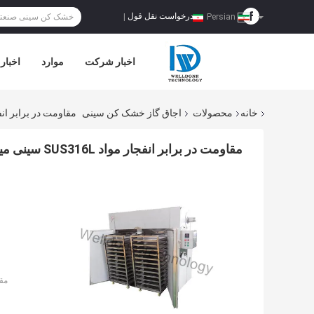
درخواست نقل قول
|
Persian
اخبار شرکت
موارد
اخبار
خانه
محصولات
اجاق گاز خشک کن سینی
مقاومت در برابر انفجار مواد SUS316L سین
مقاومت در برابر انفجار مواد SUS316L سینی میوه ای 50 / 60Hz
مق