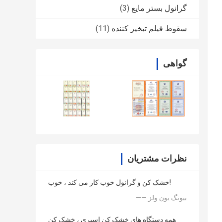
گرانول بستر مایع
(3)
سقوط فیلم تبخیر کننده
(11)
گواهی
نظرات مشتریان
خشک کن و گرانول خوب کار می کند ، خوب!
—— بیونگ یون ولز
همه دستگاه های خشک کن اسپری ، خشک کن