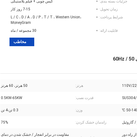
جزئیات بسته بندی:
کیس چوبی + فیلم پلاستیکی
زمان تحویل:
7-15 روز کار
شرایط پرداخت:
L / C ، D / A ، D / P ، T / T ، Western Union،
MoneyGram
قابلیت ارائه:
30 مجموعه / ماه
مخاطب
110V/22
هرتز:
50 هرتز، 60 هرتز
SUS304/
قدرت نصب:
0.5KW-65KW
50-140 
وزن:
0.3 تن-4 تن
 / گازوئیل
راندمان خشک کردن:
75%
 راه دور
مقاومت در برابر انفجار / خشک شدن در دمای