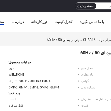
جستجو کردن
با ما تماس بگیرید
کنترل کیفیت
تور کارخانه
درباره ما
مح
ی میوه ای 50 / 60Hz
جزئیات محصول:
محل منبع:
چین
نام تجاری:
WELLDONE
گواهی:
CE, ISO 9001: 2008, ISO 10004
شماره مدل:
GMP-0، GMP-1، GMP-2، GMP-3، GMP-4
پرداخت:
دار حداقل تعداد سفارش:
1 ست
قیمت:
قابل مذاکره