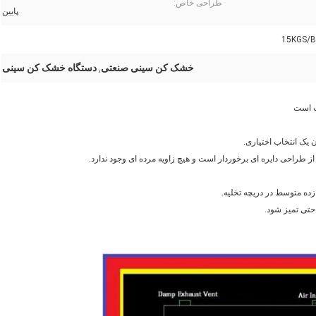
طراحی خاص:
پایین
15KGS/B
خشک کن سینی صنعتی
دستگاه خشک کن سینی
,