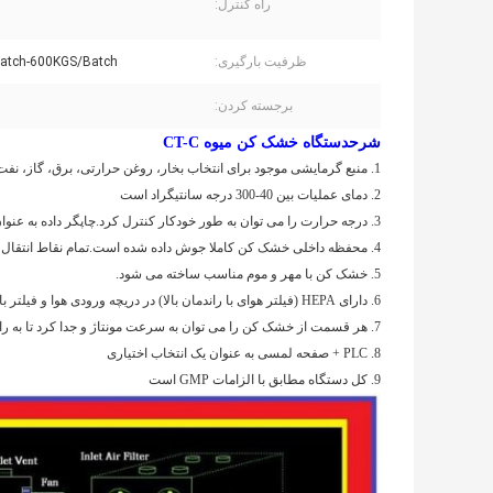
راه کنترل:
ظرفیت بارگیری:
atch-600KGS/Batch
برجسته کردن:
شرح
دستگاه خشک کن میوه CT-C
1. منبع گرمایشی موجود برای انتخاب بخار، روغن حرارتی، برق، گاز، نفت است
2. دمای عملیات بین 40-300 درجه سانتیگراد است
3. درجه حرارت را می توان به طور خودکار کنترل کرد.چاپگر داده به عنوان یک انتخاب اختیاری.
4. محفظه داخلی خشک کن کاملا جوش داده شده است.تمام نقاط انتقال از طراحی دایره ای برخوردار است و هیچ زاویه مرده ای وجود ندارد.
5. خشک کن با مهر و موم مناسب ساخته می شود.
6. دارای HEPA (فیلتر هوای با راندمان بالا) در دریچه ورودی هوا و فیلتر بازده متوسط ​​در دریچه تخلیه.
7. هر قسمت از خشک کن را می توان به سرعت مونتاژ و جدا کرد تا به راحتی تمیز شود.
8. PLC + صفحه لمسی به عنوان یک انتخاب اختیاری
9. کل دستگاه مطابق با الزامات GMP است