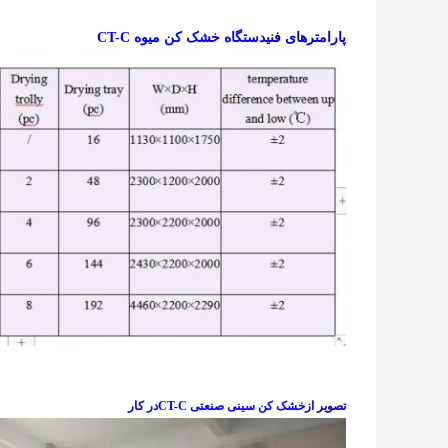
پارامترهای فنی
دستگاه خشک کن میوه CT-C
تصویر از
خشک کن سینی صنعتی CT-C
در کار