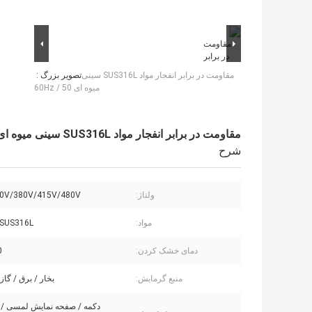
مقاومت در برابر انفجار مواد SUS316L سینی
تصویر بزرگ :
میوه ای 50 / 60Hz
مقاومت در برابر انفجار مواد SUS316L سینی میوه ای 50 / 60Hz
شرح
ولتاژ:
0V/380V/415V/480V
مواد:
SUS316L
دمای خشک کردن:
℃
منبع گرمایش:
بخار / برق / گاز
دکمه / صفحه نمایش لمسی / از