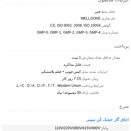
محل منبع:
چین
نام تجاری:
WELLDONE
گواهی:
CE, ISO 9001: 2008, ISO 10004
شماره مدل:
GMP-0، GMP-1، GMP-2، GMP-3، GMP-4
پرداخت
مقدار حداقل تعداد سفارش:
1 ست
قیمت:
قابل مذاکره
جزئیات بسته بندی:
کیس چوبی + فیلم پلاستیکی
زمان تحویل:
7-15 روز کار
شرایط پرداخت:
L / C ، D / A ، D / P ، T / T ، Western Union،
قابلیت ارائه:
30 مجموعه / ماه
شرح
اجاق گاز خشک کن سینی
ولتاژ:
110V/220V/380V/415V/480V