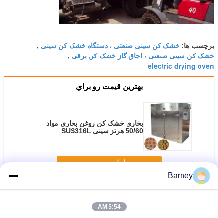
خشک کن سینی صنعتی ، دستگاه خشک کن سینی
برچسب ها:
,
خشک کن سینی صنعتی ، اجاق گاز خشک کن برقی
,
electric drying oven
بهترين قيمت رو براي
بخاری خشک کن روغن بخاری مواد
50/60 هرتز سینی SUS316L
ادامه هید
Barney
اجاق گاز خشک کن سینی
بیش
5:54 AM