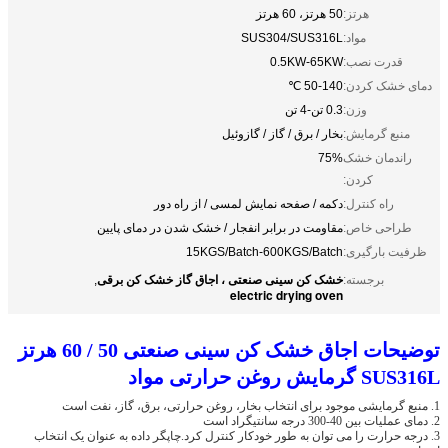
هرتز:
50 هرتز، 60 هرتز
مواد:
SUS304/SUS316L
قدرت نصب:
0.5KW-65KW
دمای خشک کردن:
50-140 ℃
وزن:
0.3 تن-4 تن
منبع گرمایش:
بخار / برق / گاز / گازوئیل
راندمان خشک
75%
کردن:
راه کنترل:
دکمه / صفحه نمایش لمسی / از راه دور
طراحی خاص:
مقاومت در برابر انفجار / خشک شدن در دمای پایین
ظرفیت بارگیری:
15KGS/Batch-600KGS/Batch
خشک کن سینی صنعتی ، اجاق گاز خشک کن برقی
برجسته:
,
electric drying oven
توضیحات اجاق خشک کن سینی صنعتی 50 / 60 هرتز
SUS316L گرمایش روغن حرارتی مواد
1. منبع گرمایشی موجود برای انتخاب بخار، روغن حرارتی، برق، گاز، نفت است
2. دمای عملیات بین 40-300 درجه سانتیگراد است
3. درجه حرارت را می توان به طور خودکار کنترل کرد.چاپگر داده به عنوان یک انتخاب