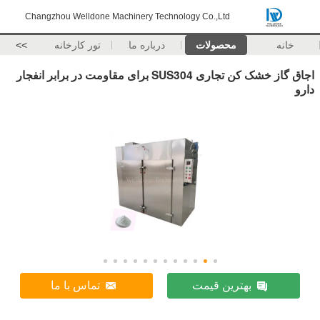
Changzhou Welldone Machinery Technology Co.,Ltd
خانه
محصولات
درباره ما
تور کارخانه
>>
اجاق گاز خشک کن تجاری SUS304 برای مقاومت در برابر انفجار
دارو
بهترین قیمت
تماس با ما