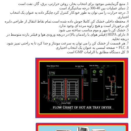
1. منبع گرمایشی موجود برای انتخاب بخار، روغن حرارتی، برق، گاز، نفت است
2. دمای عملیات بین 40-300 درجه سانتیگراد است
3. درجه حرارت را می توان به طور خودکار کنترل کرد.چاپگر داده به عنوان یک انتخاب
اختیاری.
4. محفظه داخلی خشک کن کاملا جوش داده شده است.تمام نقاط انتقال از طراحی دایره
ای برخوردار است و هیچ زاویه مرده ای وجود ندارد.
5. خشک کن با مهر و موم مناسب ساخته می شود.
6. دارای HEPA (فیلتر هوای با راندمان بالا) در دریچه ورودی هوا و فیلتر بازده متوسط ​​در
دریچه تخلیه.
7. هر قسمت از خشک کن را می توان به سرعت مونتاژ و جدا کرد تا به راحتی تمیز شود.
8. PLC + صفحه لمسی به عنوان یک انتخاب اختیاری
9. کل دستگاه مطابق با الزامات GMP است