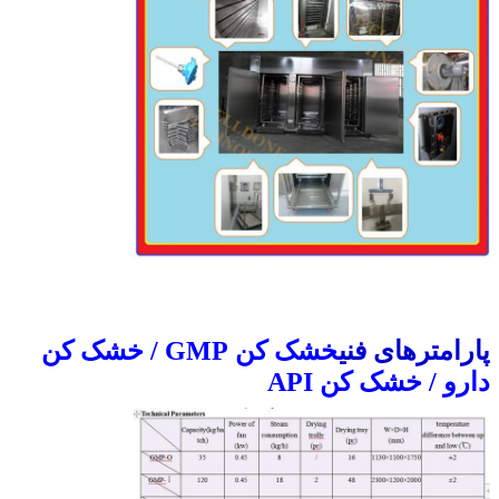
پارامترهای فنی
خشک کن GMP / خشک کن
دارو / خشک کن API