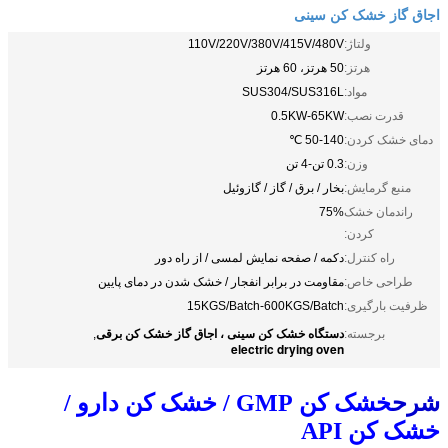
اجاق گاز خشک کن سینی
ولتاژ:
110V/220V/380V/415V/480V
هرتز:
50 هرتز، 60 هرتز
مواد:
SUS304/SUS316L
قدرت نصب:
0.5KW-65KW
دمای خشک کردن:
50-140 ℃
وزن:
0.3 تن-4 تن
منبع گرمایش:
بخار / برق / گاز / گازوئیل
راندمان خشک
75%
کردن:
راه کنترل:
دکمه / صفحه نمایش لمسی / از راه دور
طراحی خاص:
مقاومت در برابر انفجار / خشک شدن در دمای پایین
ظرفیت بارگیری:
15KGS/Batch-600KGS/Batch
دستگاه خشک کن سینی ، اجاق گاز خشک کن برقی
برجسته:
,
electric drying oven
شرح
خشک کن GMP / خشک کن دارو /
خشک کن API