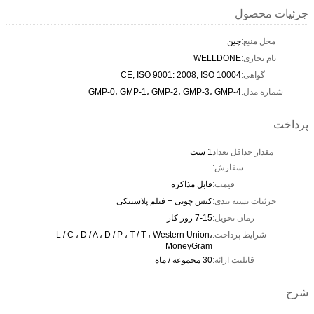
جزئیات محصول
محل منبع:
چین
نام تجاری:
WELLDONE
گواهی:
CE, ISO 9001: 2008, ISO 10004
شماره مدل:
GMP-0، GMP-1، GMP-2، GMP-3، GMP-4
پرداخت
مقدار حداقل تعداد
1 ست
سفارش:
قیمت:
قابل مذاکره
جزئیات بسته بندی:
کیس چوبی + فیلم پلاستیکی
زمان تحویل:
7-15 روز کار
شرایط پرداخت:
L / C ، D / A ، D / P ، T / T ، Western Union،
MoneyGram
قابلیت ارائه:
30 مجموعه / ماه
شرح