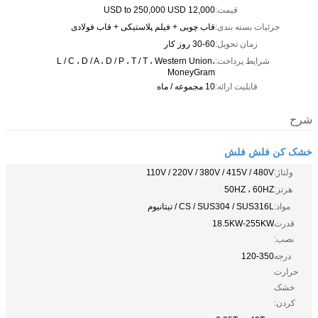
قیمت:
12,000 USD to 250,000 USD
جزئیات بسته بندی:
قاب چوبی + فیلم پلاستیکی + قاب فولادی
زمان تحویل:
30-60 روز کار
شرایط پرداخت:
L / C ، D / A ، D / P ، T / T ، Western Union،
MoneyGram
قابلیت ارائه:
10 مجموعه / ماه
شرح
خشک کن فلش فلش
ولتاژ:
110V / 220V / 380V / 415V / 480V
هرتز:
50HZ ، 60HZ
مواد:
CS / SUS304 / SUS316L / تیتانیوم
قدرت
18.5KW-255KW
نصب:
درجه
120-350
حرارت
خشک
کردن: