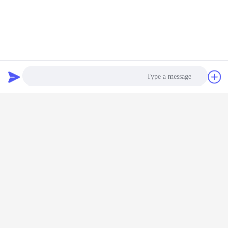
گپ
درخواست نقل
قول
Photo
Video Call
Audio Call