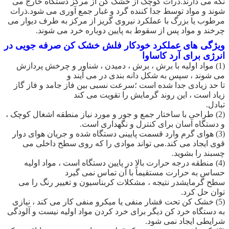
نگه می دارند.ذرات کوچک از خشک کن از مرکز دستگاه خارج می
شوند و مواد توسط جدا کننده گرد و غبار جمع آوری می شود.ذرات
مرطوب یا بزرگ با عملکرد نیروی گریز از مرکز به طرف دیوار می
چرخند و مواد پس از سقوط به پایین دوباره خرد می شوند.
ویژگی های
عملکرد خودکار فلش خشک کن صرفه جویی در
انرژی برای آرد کاساوا
(1) مواد اولیه با برش ، برش ، دمیدن ، شناور و چرخش پردازش
می شوند ، سپس به شکل دانه بندی در می آیند و
تا حد زیادی جدا شده است ؛سرعت نسبی بین فاز جامد و فاز گاز
زیاد است ، این روند گرمایش را تقویت می کند
تبادل.
(2) طراحی با ساختار جمع و جور و مورد نیاز منطقه اشغال کوچک ،
و دستگاه آسان برای کنترل و نگهداری است.
(3) هوای گرم وارد قسمت پایینی دستگاه شده و جریان هوای دوار
قوی ایجاد می کند.می تواند موادی را که روی سطح داخلی می
چسبند را بشوید.
(4) منطقه درجه حرارت بالا در پایین دستگاه است ، مواد اولیه
حساس به حرارت مستقیماً با آن تماس نمی گیرد
سطح گرمایشدر نتیجه ، مشکلات کربناسیون و تغییر رنگ را می
توان حل کرد.
(5) خشک کن تحت فشار منفی یا میکرو منفی کار می کند ، نیازی
به دستگاه خرد کن دیگر برای خرد کردن مواد اولیه نیست و آلودگی
شرایطی ایجاد نمی شود.