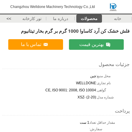
Changzhou Welldone Machinery Technology Co.,Ltd
خانه
محصولات
درباره ما
تور کارخانه
>>
فلش خشک کن آرد کاساوا 1000 گرم بر گرم بخار تیتانیوم
بهترین قیمت
تماس با ما
جزئیات محصول
محل منبع:
چین
نام تجاری:
WELLDONE
گواهی:
CE, ISO 9001: 2008, ISO 10004
شماره مدل:
XSZ- (2-20)
پرداخت
مقدار حداقل تعداد
1 ست
سفارش: