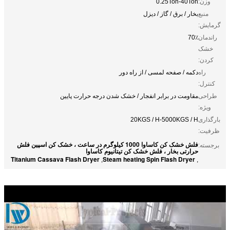
وزن:
0.25Ton-40Ton
منبع
بخار / برق / گاز / دیزل
گرمایش:
راندمان
70٪
خشک
کردن:
راه
دکمه / صفحه لمسی / از راه دور
کنترل:
طراحی
مقاومت در برابر انفجار / خشک شدن درجه حرارت پایین
ویژه:
بارگذاری
20KGS / H-5000KGS / H
ظرفیت:
فلش خشک کن کاساوا 1000 کیلوگرم در ساعت ، خشک کن اسپین فلش
برجسته:
حرارتی بخار ، فلش خشک کن تیتانیوم کاساوا
Titanium Cassava Flash Dryer
Steam heating Spin Flash Dryer
,
,