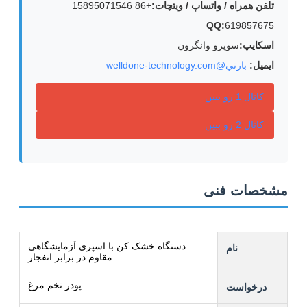
تلفن همراه / واتساپ / ويتچات:
+86 15895071546
QQ:
619857675
اسکایپ:
سوپرو وانگرون
ایمیل:
بارني@welldone-technology.com
کانال 1 رو ببين
کانال 2 رو ببين
مشخصات فنی
دستگاه خشک کن با اسپری آزمایشگاهی
نام
مقاوم در برابر انفجار
پودر تخم مرغ
درخواست