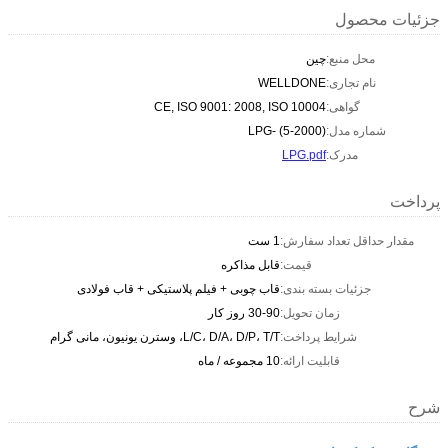
جزئیات محصول
محل منبع:
چین
نام تجاری:
WELLDONE
گواهی:
CE, ISO 9001: 2008, ISO 10004
شماره مدل:
LPG- (5-2000)
مدرک:
LPG.pdf
پرداخت
مقدار حداقل تعداد سفارش:
1 ست
قیمت:
قابل مذاکره
جزئیات بسته بندی:
قاب چوبی + فیلم پلاستیکی + قاب فولادی
زمان تحویل:
30-90 روز کار
شرایط پرداخت:
L/C، D/A، D/P، T/T، وسترن یونیون، مانی گرام
قابلیت ارائه:
10 مجموعه / ماه
شرح