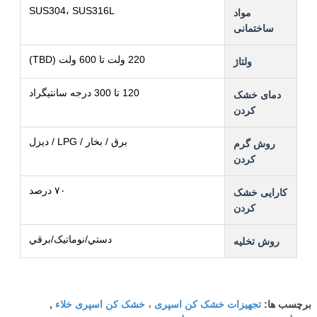
SUS304، SUS316L
مواد
ساختمانی
220 ولت تا 600 ولت (TBD)
ولتاژ
120 تا 300 درجه سانتیگراد
دمای خشک
کردن
برق / بخار / LPG / دیزل
روش گرم
کردن
۷۰ درصد
کارایی خشک
کردن
دستي/نوماتيک/برقي
روش تخلیه
تجهیزات خشک کن اسپری ، خشک کن اسپری خلاء
برچسب ها:
,