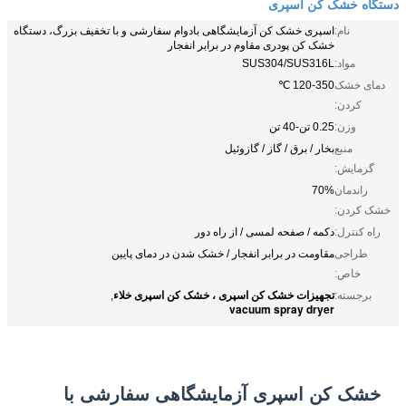
دستگاه خشک کن اسپری
نام:
اسپری خشک کن آزمایشگاهی بادوام سفارشی و با تخفیف بزرگ، دستگاه
خشک کن پودری مقاوم در برابر انفجار
مواد:
SUS304/SUS316L
دمای خشک
120-350 ℃
کردن:
وزن:
0.25 تن-40 تن
منبع
بخار / برق / گاز / گازوئیل
گرمایش:
راندمان
70%
خشک کردن:
راه کنترل:
دکمه / صفحه لمسی / از راه دور
طراحی
مقاومت در برابر انفجار / خشک شدن در دمای پایین
خاص:
تجهیزات خشک کن اسپری ، خشک کن اسپری خلاء
برجسته:
,
vacuum spray dryer
خشک کن اسپری آزمایشگاهی سفارشی با