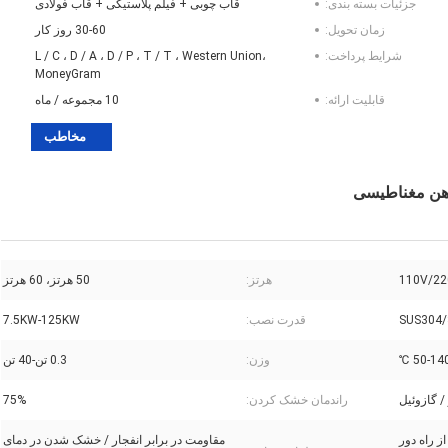
جزئیات بسته بندی:
قاب چوبی + فیلم پلاستیکی + قاب فولادی
زمان تحویل:
30-60 روز کار
شرایط پرداخت:
L / C ، D / A ، D / P ، T / T ، Western Union،
MoneyGram
قابلیت ارائه:
10 مجموعه / ماه
مخاطب
آهن مغناطیسی
110V/22
هرتز:
50 هرتز، 60 هرتز
SUS304/
قدرت نصب:
7.5KW-125KW
50-140 
وزن:
0.3 تن-40 تن
 / گازوئیل
راندمان خشک کردن:
75%
 راه دور
مقاومت در برابر انفجار / خشک شدن در دمای