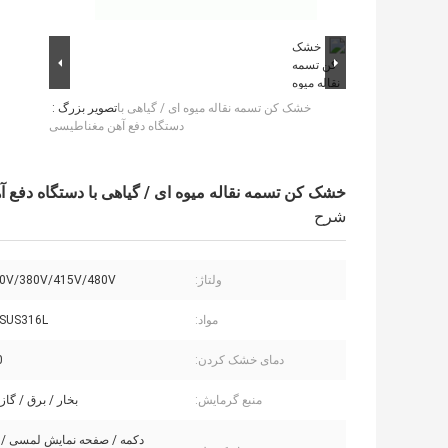
خشک کن تسمه نقاله میوه ای / گیاهی با
تصویر بزرگ :
دستگاه دفع آهن مغناطیسی
خشک کن تسمه نقاله میوه ای / گیاهی با دستگاه دفع 
شرح
ولتاژ:
0V/380V/415V/480V
مواد:
SUS316L
دمای خشک کردن:
℃
منبع گرمایش:
بخار / برق / گاز
دکمه / صفحه نمایش لمسی / از