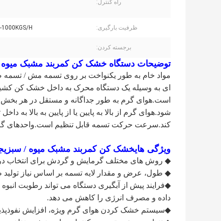
راه کنترل:
ظرفیت بارگیری:
-1000KGS/H
برجسته کردن:
توضیحات دستگاه خشک کن کمربند مشبک میوه / س
مواد خام به طور یکنواخت بر روی تسمه مش / تسمه 
ای به وسیله یک دستگاه محرک به داخل خشک کن ک
است.هوای گرم به طور جداگانه و مستقل در هر بخش 
شود.هوای گرم از بالا به پایین یا از پایین به بالا به دا
کند.سرعت حرکت تسمه قابل تنظیم است.واحدهای گردش بال
ویژگی های
خشک کن کمربند مشبک میوه / سبزیجات 
◆ روش های مختلف گرمایش و گردش برای انتخاب د
◆ طول، عرض و مقدار لایه تسمه بر اساس نیاز تولید
◆فرایند پیش از آبگیری دستگاه می تواند رطوبت انب
داده و مصرف انرژی را کاهش می دهد.
◆سیستم خشک کردن هوای گرم ویژه، افزایش نفوذپ