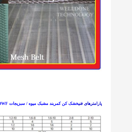
پارامترهای فنی
خشک کن کمربند مشبک میوه / سبزیجات DWF