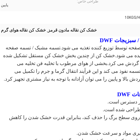
طراحی خاص:
پایین
10KGS/H
خشک کن نقاله مادون قرمز
خشک کن نقاله هوای گرم
,
بزیجات DWF
صفحه توسط توزیع کننده تغذیه می شود.تسمه مشبک / تسمه صفحه
شیده می شود.خشک کن از چندین بخش خشک کن مستقل تشکیل شده
گردش می کرد.بخشی از هوای مرطوب با تخلیه فن تخلیه می
خل تسمه نفوذ می کند و این فرآیند انتقال گرما و جرم را تکمیل می
ا و پایین را می توان آزادانه با توجه به نیاز مشتری تجهیز کرد.
DWF
ر دسترس است.
 طراحی شده است.
وه روی سطح برگ را حذف کند، بنابراین قدرت خشک شدن را کاهش
ذیری مواد و سرعت خشک شدن.