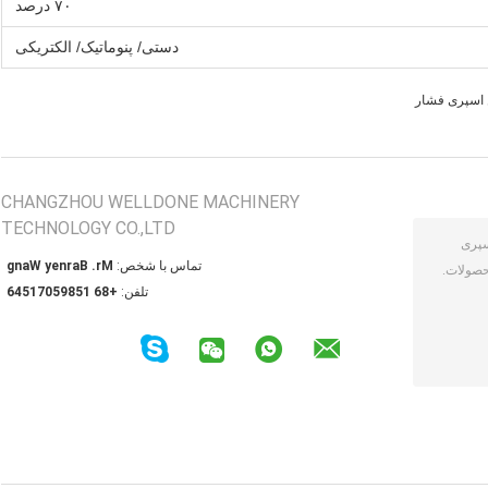
۷۰ درصد
دستی/ پنوماتیک/ الکتریکی
اسپری فشار
CHANGZHOU WELLDONE MACHINERY
TECHNOLOGY CO.,LTD
تماس با شخص:
Mr. Barney Wang
تلفن:
+86 15895071546