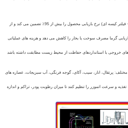
سیستم بازیابی دو مرحله ای کارآمد (سیکلون + فیلتر کیسه ای) نرخ بازیابی محصول را بیش از 95٪ تضمین می کند و از
ازیابی گرما مصرف سوخت یا بخار را کاهش می دهد و هزینه های عملیاتی
های خروجی با استانداردهای حفاظت از محیط زیست مطابقت داشته باشد
ختلف: پرتقال، انار، سیب، آکای، گوجه فرنگی، آب سبزیجات، عصاره های
غذیه و سرعت اتموزر را تنظیم کنند تا میزان رطوبت پودر، تراکم و اندازه