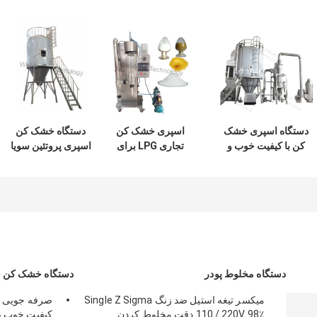
دستگاه اسپری خشک
اسپری خشک کن
دستگاه خشک کن
کن با کیفیت خوب و
تجاری LPG برای
اسپری پروتئین سویا
سفارشی برای صنایع
پروتئین هیدرولیز
ساخته شده در سطح
غذایی و دارویی
شده ماهی، ساخته
مواد غذایی سفارشی
شده و با تخفیف عالی
دستگاه مخلوط پودر
دستگاه خشک کن خ
میکسر تیغه استیل ضد زنگ Single Z Sigma
صرفه جویی د
110 / 220V 98٪ دقت مخلوط کردن
کیفیت خوب 