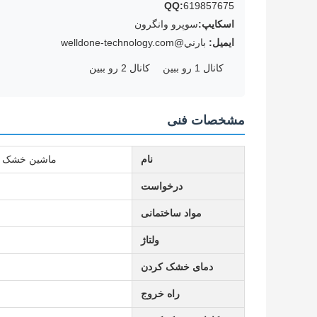
QQ:
619857675
اسکایپ:
سوپرو وانگرون
ایمیل:
بارني@welldone-technology.com
کانال 1 رو ببين
کانال 2 رو ببين
مشخصات فنی
نام
ماشین خشک کر
درخواست
مواد ساختمانی
ولتاژ
دمای خشک کردن
راه خروج