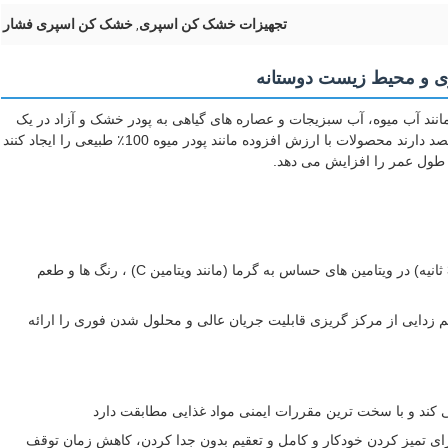
تجهیزات خشک کن اسپری
خشک کن اسپری فشار
,
ی و محیط زیست دوستانه
مانند آب میوه، آب سبزیجات و عصاره های گیاهی به پودر خشک و آزاد در یک
لحظه طراحی شده اند.این تکنولوژی برای تولید کنندگان که قصد دارند محصولات با ارزش افزوده مانند پودر میوه 100٪ طبیعی را ایجاد کنند
 طول عمر را افزایش می دهد.
خشک شدن فوق العاده سریع (3-30 ثانیه) در ویتامین های حساس به گرما (مانند ویتامین C) ، رنگ ها و طعم
م زدایی از مرکز گریزی قابلیت جریان عالی و محلول شدن فوری را ارائه
 کند و با سخت ترین مقررات ایمنی مواد غذایی مطابقت دارد
رای تمیز کردن خودکار و کامل و تعقیم بدون جدا کردن، کاهش زمان توقف