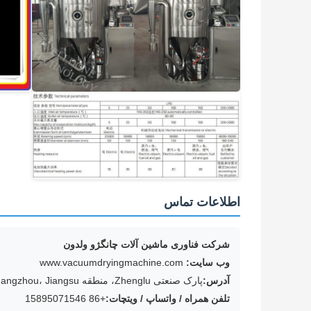
اطلاعات تماس
شرکت فناوری ماشین آلات چانگژو ولدون
وب سایت:
www.vacuumdryingmachine.com
آدرس:
پارک صنعتی Zhenglu، منطقه Tianning، Changzhou، Jiangsu، چین
تلفن همراه / واتساپ / ويتچات:
+86 15895071546