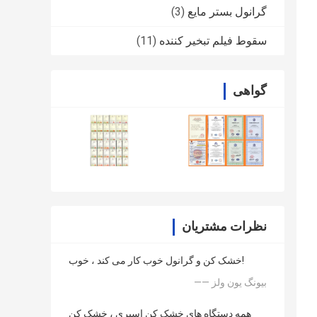
گرانول بستر مایع
(3)
سقوط فیلم تبخیر کننده
(11)
گواهی
نظرات مشتریان
خشک کن و گرانول خوب کار می کند ، خوب!
—— بیونگ یون ولز
همه دستگاه های خشک کن اسپری ، خشک کن