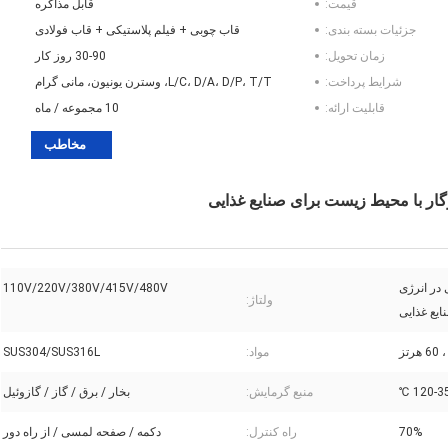
قیمت:
قابل مذاکره
جزئیات بسته بندی:
قاب چوبی + فیلم پلاستیکی + قاب فولادی
زمان تحویل:
30-90 روز کار
شرایط پرداخت:
L/C، D/A، D/P، T/T، وسترن یونیون، مانی گرام
قابلیت ارائه:
10 مجموعه / ماه
مخاطب
ر با محیط زیست برای صنایع غذایی
در انرژی
110V/220V/380V/415V/480V
ولتاژ:
یع غذایی
مواد:
SUS304/SUS316L
120-350
منبع گرمایش:
بخار / برق / گاز / گازوئیل
70%
راه کنترل:
دکمه / صفحه لمسی / از راه دور