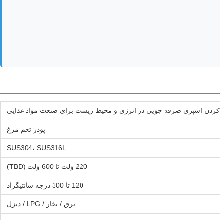
دن اسپری صرفه جویی در انرژی و محیط زیست برای صنعت مواد غذایی
پودر تخم مرغ
SUS304، SUS316L
220 ولت تا 600 ولت (TBD)
120 تا 300 درجه سانتیگراد
برق / بخار / LPG / دیزل