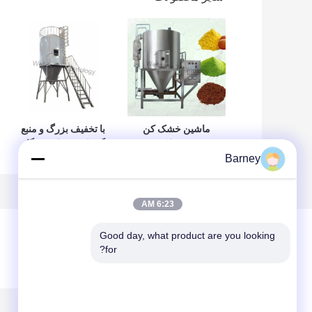
ماشین خشک کن
با تخفیف بزرگ و منبع
تخم مرغ با کیفیت
گرمایش بخار دستگاه
Barney
خوب و سفارشی
خشک کن اسپری
سازی شده با سرعت
سیالیت بالا
بالا
6:23 AM
Good day, what product are you looking 
for?
پیغام بگذارید