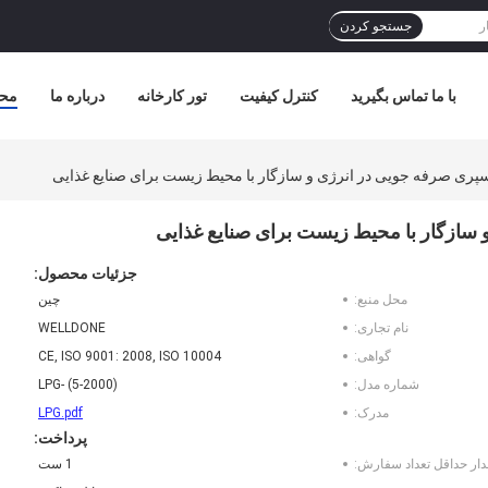
جستجو کردن
با ما تماس بگیرید
کنترل کیفیت
تور کارخانه
درباره ما
مح
ری صرفه جویی در انرژی و سازگار با محیط زیست برای صنایع غذایی
سازگار با محیط زیست برای صنایع غذایی
جزئیات محصول:
محل منبع:
چین
نام تجاری:
WELLDONE
گواهی:
CE, ISO 9001: 2008, ISO 10004
شماره مدل:
LPG- (5-2000)
مدرک:
LPG.pdf
پرداخت:
دار حداقل تعداد سفارش:
1 ست